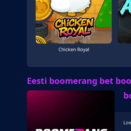
Chicken Royal
Eesti boomerang bet bo
b
Lo