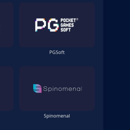
PGSoft
Rocket Dice
Ice Fishing
Spinomenal