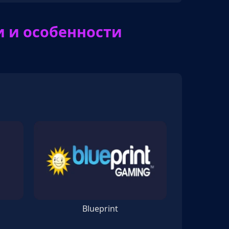
Baccarat
Mines
 и особенности
Treasure Island
Balloon
Blueprint