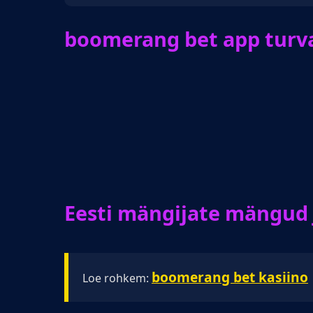
boomerang bet app turva
Eesti mängijate mängud 
boomerang bet kasiino
Loe rohkem: